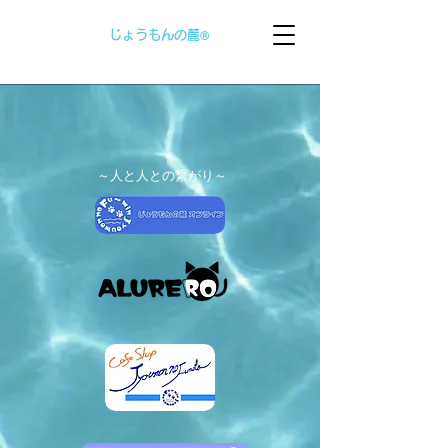
じょうもんの麓
Ⓡ
​～人と人との繋がり～