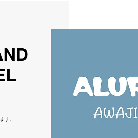
LAND
EL
ます。​